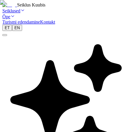
Seiklus Kuubis
Seiklused
Õpe
Turismi edendamine
Kontakt
ET
EN