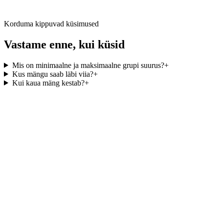
mängust)
Korduma kippuvad küsimused
Vastame enne, kui küsid
Mis on minimaalne ja maksimaalne grupi suurus?
+
Kus mängu saab läbi viia?
+
Kui kaua mäng kestab?
+
elust