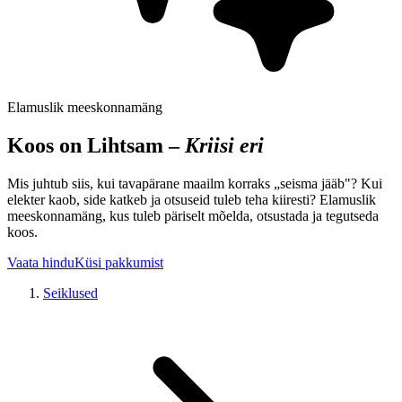
Elamuslik meeskonnamäng
Koos on Lihtsam –
Kriisi eri
Mis juhtub siis, kui tavapärane maailm korraks „seisma jääb"? Kui
elekter kaob, side katkeb ja otsuseid tuleb teha kiiresti? Elamuslik
meeskonnamäng, kus tuleb päriselt mõelda, otsustada ja tegutseda
koos.
Vaata hindu
Küsi pakkumist
Seiklused