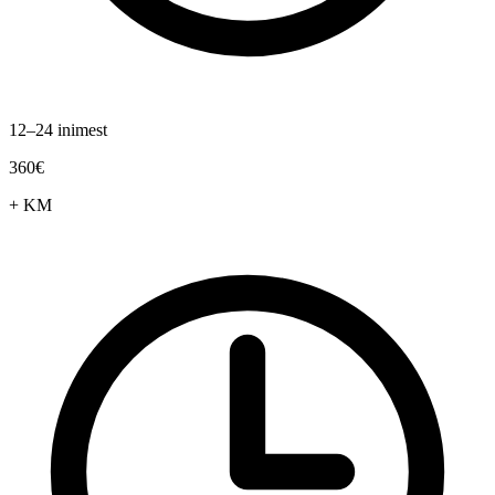
12–24 inimest
360€
+ KM