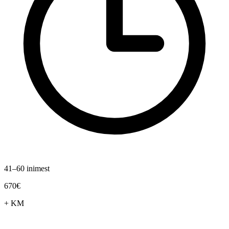
41–60 inimest
670€
+ KM