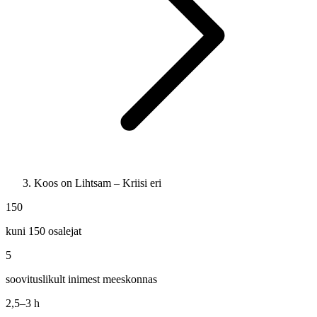
Koos on Lihtsam – Kriisi eri
150
kuni 150 osalejat
5
soovituslikult inimest meeskonnas
2,5–3 h