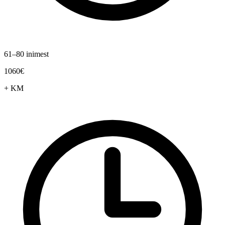
61–80 inimest
1060€
+ KM