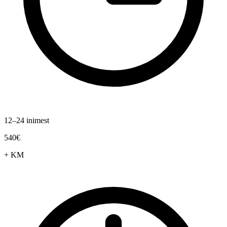
12–24 inimest
540€
+ KM