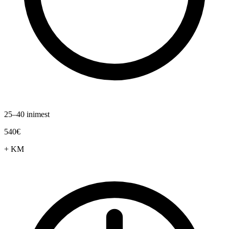
25–40 inimest
540€
+ KM