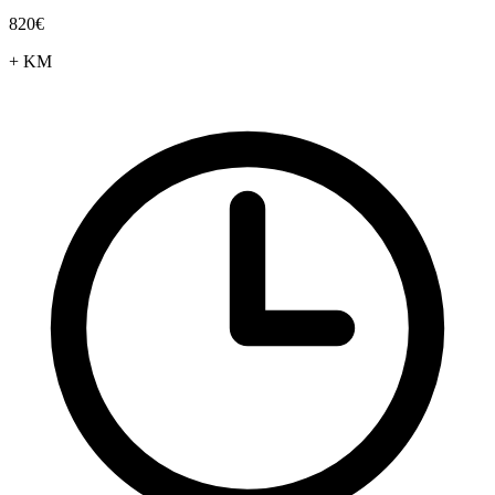
820€
+ KM