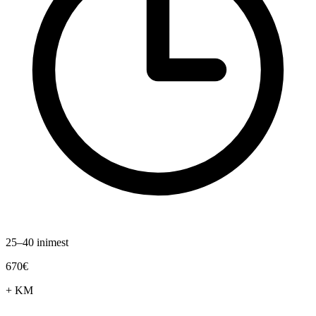
25–40 inimest
670€
+ KM